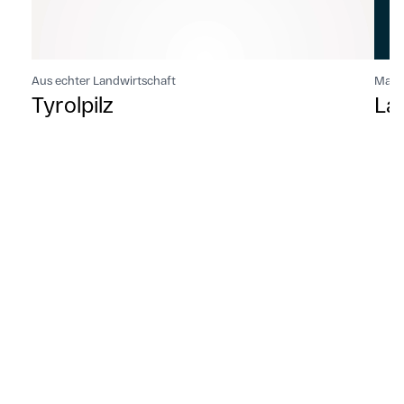
Aus echter Landwirtschaft
Maria
Tyrolpilz
La